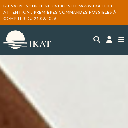
BIENVENUS SUR LE NOUVEAU SITE WWW.IKAT.FR •
ATTENTION : PREMIÈRES COMMANDES POSSIBLES À
COMPTER DU 21.09.2026